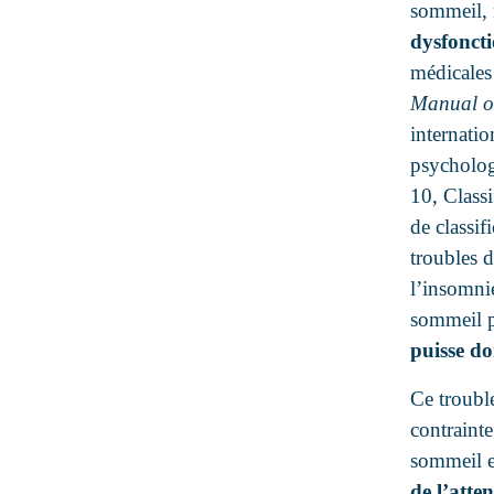
sommeil, 
dysfonct
médicales
Manual of
internatio
psycholog
10, Classi
de classif
troubles 
l’insomnie
sommeil p
puisse d
Ce troubl
contrainte
sommeil e
de l’atte