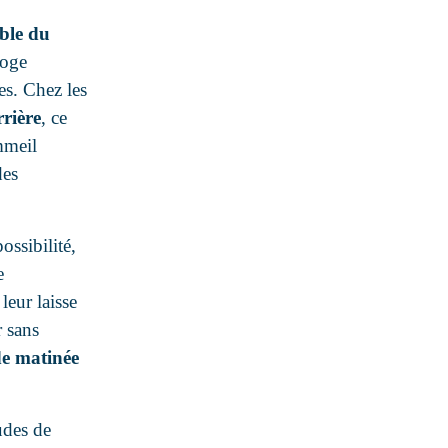
ble du
loge
es. Chez les
rrière
, ce
mmeil
des
ossibilité,
e
leur laisse
r sans
de matinée
udes de