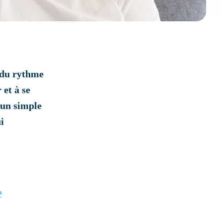
 du rythme
 et à se
’un simple
i
e