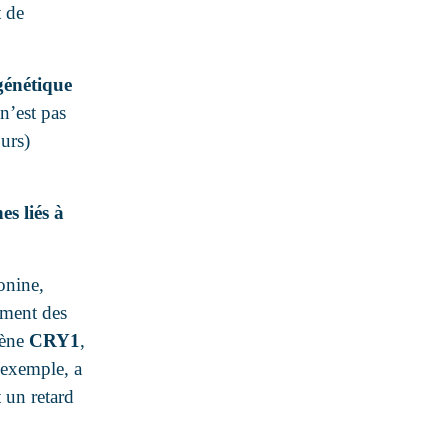
 de
génétique
 n’est pas
urs)
es liés à
onine,
nement des
gène
CRY1
,
 exemple, a
 un retard