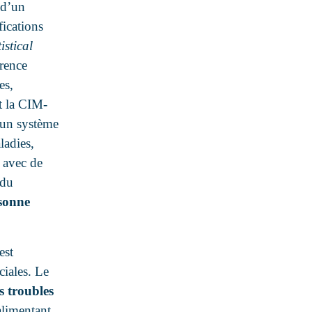
 d’un
fications
istical
érence
es,
t la CIM-
t un système
ladies,
 avec de
 du
rsonne
est
ciales. Le
s troubles
alimentant