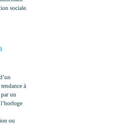
tion sociale.
a
 d’un
 tendance à
 par un
e l’horloge
tion ou