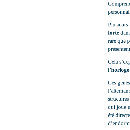
Comprendr
personnal
Plusieurs
forte
dans
rare que 
présenten
Cela s’ex
l’horloge
Ces gènes
l’alternan
structure
qui joue u
été direct
d’endormi