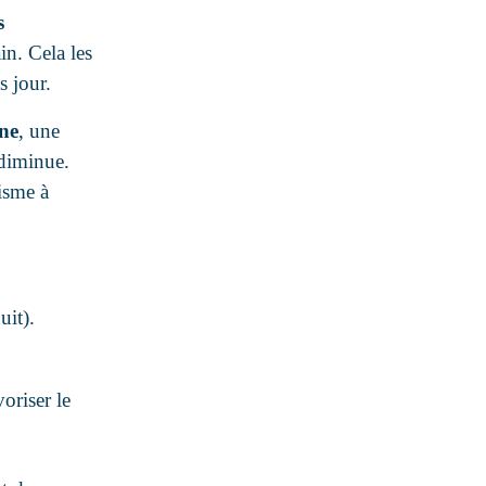
s
in. Cela les
s jour.
ne
, une
 diminue.
isme à
uit).
oriser le