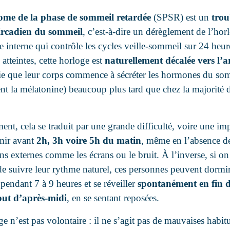
me de la phase de sommeil retardée
(SPSR) est un
trou
ircadien du sommeil
, c’est-à-dire un dérèglement de l’hor
 interne qui contrôle les cycles veille-sommeil sur 24 heur
atteintes, cette horloge est
naturellement décalée vers l’a
fie que leur corps commence à sécréter les hormones du so
t la mélatonine) beaucoup plus tard que chez la majorité 
.
nt, cela se traduit par une grande difficulté, voire une imp
mir avant
2h, 3h voire 5h du matin
, même en l’absence d
ns externes comme les écrans ou le bruit. À l’inverse, si on 
 de suivre leur rythme naturel, ces personnes peuvent dormi
pendant 7 à 9 heures et se réveiller
spontanément en fin 
but d’après-midi
, en se sentant reposées.
e n’est pas volontaire : il ne s’agit pas de mauvaises habit