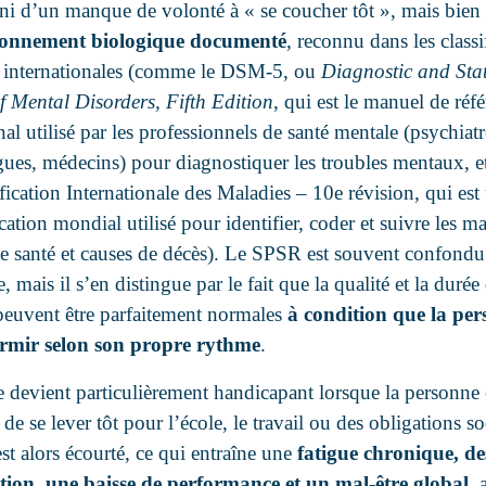
ni d’un manque de volonté à « se coucher tôt », mais bien
ionnement biologique documenté
, reconnu dans les classi
 internationales (comme le DSM-5, ou
Diagnostic and Stat
 Mental Disorders, Fifth Edition
, qui est le manuel de réf
nal utilisé par les professionnels de santé mentale (psychiatr
ues, médecins) pour diagnostiquer les troubles mentaux, e
fication Internationale des Maladies – 10e révision, qui es
ication mondial utilisé pour identifier, coder et suivre les ma
de santé et causes de décès). Le SPSR est souvent confondu
, mais il s’en distingue par le fait que la qualité et la durée
euvent être parfaitement normales
à condition que la pe
ormir selon son propre rythme
.
e devient particulièrement handicapant lorsque la personne 
 de se lever tôt pour l’école, le travail ou des obligations so
st alors écourté, ce qui entraîne une
fatigue chronique, de
ntion, une baisse de performance et un mal-être global
, 