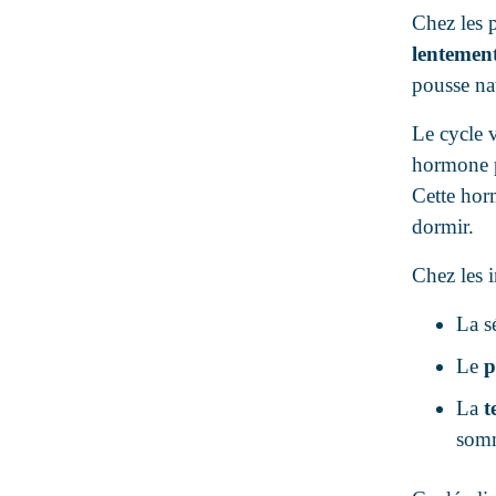
Chez les 
lentemen
pousse nat
Le cycle v
hormone p
Cette hor
dormir.
Chez les 
La s
Le
p
La
t
somm