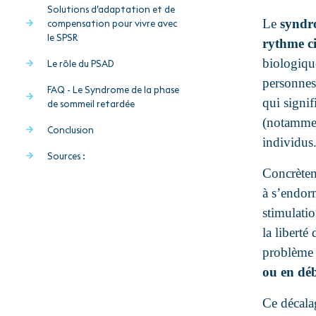
Solutions d’adaptation et de
Le
s
yndro
compensation pour vivre avec
le SPSR
rythme c
biologique
Le rôle du PSAD
personnes 
FAQ - Le Syndrome de la phase
qui signi
de sommeil retardée
(notammen
Conclusion
individus
Sources :
Concrèteme
à s’endor
stimulatio
la liberté
problème 
ou en dé
Ce décalag