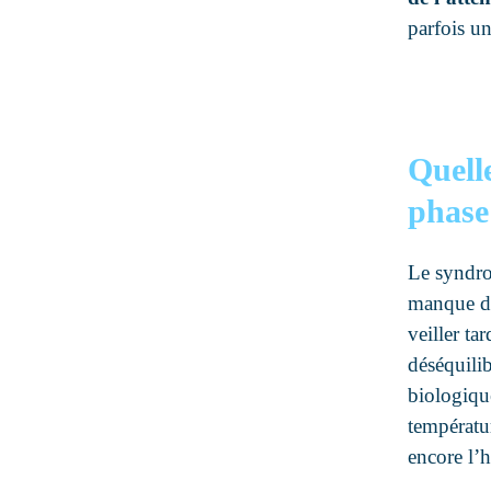
parfois un
Quell
phase
Le syndro
manque de
veiller ta
déséquilib
biologique
températur
encore l’