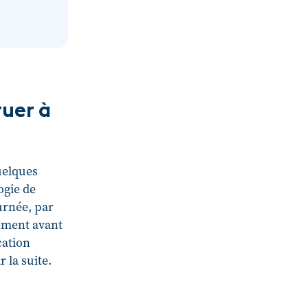
tuer à
quelques
ogie de
urnée, par
tement avant
cation
 la suite.