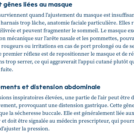
t gênes liées au masque
 surviennent quand l’ajustement du masque est insuffisant 
harnais trop lâche, anatomie faciale particulière. Elles 
élivrée et peuvent fragmenter le sommeil. Le masque ex
on mécanique sur l’arête nasale et les pommettes, pouv
rougeurs ou irritations en cas de port prolongé ou de s
e premier réflexe est de repositionner le masque et de ré
ns trop serrer, ce qui aggraverait l’appui cutané plutôt q
 fuite.
ements et distension abdominale
ions inspiratoires élevées, une partie de l’air peut être 
rement, provoquant une distension gastrique. Cette gên
que la sécheresse buccale. Elle est généralement liée au
r et doit être signalée au médecin prescripteur, qui pour
u d’ajuster la pression.