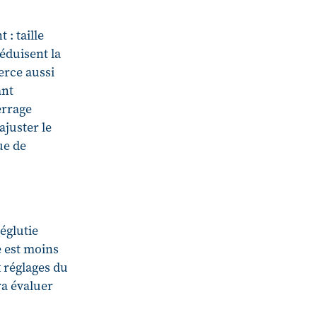
: taille
réduisent la
erce aussi
ant
errage
ajuster le
ue de
déglutie
e est moins
x réglages du
ra évaluer