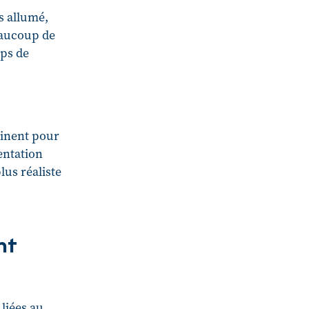
s allumé,
eaucoup de
mps de
rtinent pour
entation
lus réaliste
nt
 liées au