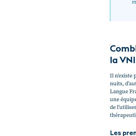
m
Combi
la VNI
Il n’existe
nuits, d’a
Langue Fra
une équipe
de l’utilis
thérapeuti
Les prem