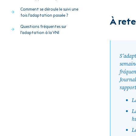
Comment se déroule le suivi une
fois l’adaptation passée ?
À rete
Questions fréquentes sur
l’adaptation à la VNI
S’adapt
semaine
fréquen
Journal
rapport
La
L
h
L