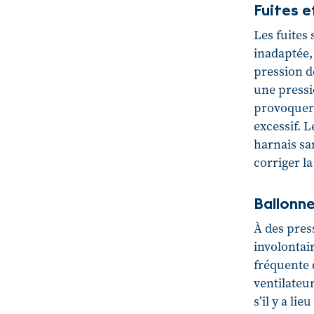
Fuites e
Les fuites
inadaptée, 
pression d
une pressi
provoquer 
excessif. L
harnais sa
corriger la
Ballonn
À des press
involontai
fréquente 
ventilateu
s’il y a lie