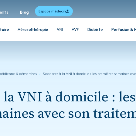
Espace médecin
ents
Blog
toire
Aérosolthérapie
VNI
AVF
Diabète
Perfusion & 
uotidienne & démarches
S’adapter à la VNI à domicile : les premières semaines av
 la VNI à domicile : l
aines avec son traite