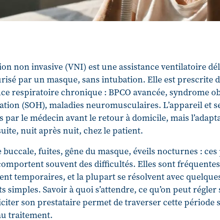
ion non invasive (VNI) est une assistance ventilatoire dé
surisé par un masque, sans intubation. Elle est prescrite 
ance respiratoire chronique : BPCO avancée, syndrome ob
ation (SOH), maladies neuromusculaires. L’appareil et s
s par le médecin avant le retour à domicile, mais l’adapta
uite, nuit après nuit, chez le patient.
 buccale, fuites, gêne du masque, éveils nocturnes : ce
omportent souvent des difficultés. Elles sont fréquentes
nt temporaires, et la plupart se résolvent avec quelque
s simples. Savoir à quoi s’attendre, ce qu’on peut régler
iciter son prestataire permet de traverser cette période 
u traitement.