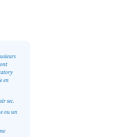
lusieurs
sont
ratory
e en
air sec.
ue ou un
ème