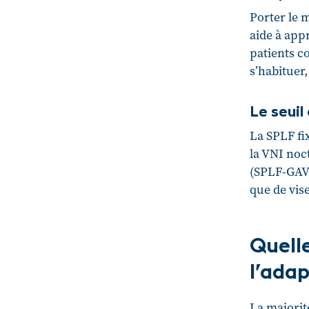
Porter le 
aide à app
patients c
s’habituer
Le seuil 
La SPLF fix
la VNI noc
(SPLF-GAVO2
que de vis
Quell
l’adap
La majorit