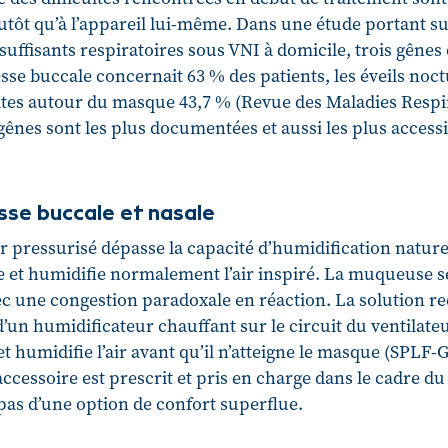
tôt qu’à l’appareil lui-même. Dans une étude portant su
nsuffisants respiratoires sous VNI à domicile, trois gêne
sse buccale concernait 63 % des patients, les éveils noc
uites autour du masque 43,7 % (Revue des Maladies Respi
 gênes sont les plus documentées et aussi les plus accessi
sse buccale et nasale
ir pressurisé dépasse la capacité d’humidification nature
e et humidifie normalement l’air inspiré. La muqueuse s
ec une congestion paradoxale en réaction. La solution
 d’un humidificateur chauffant sur le circuit du ventilateu
et humidifie l’air avant qu’il n’atteigne le masque (SPLF
accessoire est prescrit et pris en charge dans le cadre du
t pas d’une option de confort superflue.