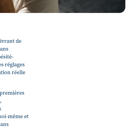
livrant de
dans
ésité-
es réglages
tion réelle
s premières
,
s
 soi-même et
sans