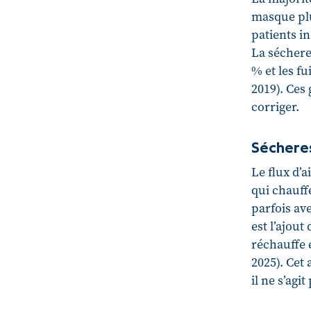
masque plu
patients i
La séchere
% et les f
2019). Ces
corriger.
Séchere
Le flux d’a
qui chauff
parfois av
est l’ajout
réchauffe 
2025). Cet 
il ne s’agi