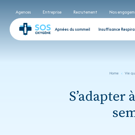
Agences
Entreprise
Recrutement
Nos engagem
Apnées du sommeil
Insuffisance Respira
Home
Vie q
S’adapter à
sem