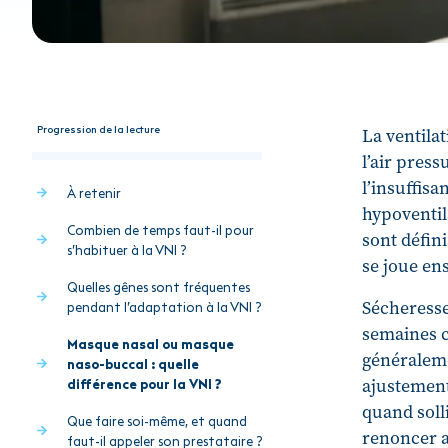
Progression de la lecture
La ventilat
l’air pres
l’insuffis
À retenir
hypoventil
Combien de temps faut-il pour
sont défini
s’habituer à la VNI ?
se joue ens
Quelles gênes sont fréquentes
Sécheresse
pendant l’adaptation à la VNI ?
semaines c
Masque nasal ou masque
généraleme
naso-buccal : quelle
ajustement
différence pour la VNI ?
quand soll
Que faire soi-même, et quand
renoncer a
faut-il appeler son prestataire ?