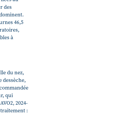
r des
s dominent.
turnes 46,5
ratoires,
bles à
lle du nez,
e dessèche,
 recommandée
r, qui
-GAVO2, 2024-
 traitement :